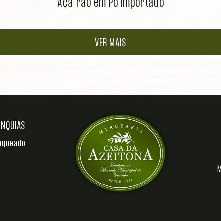
Açafrão em Pó Importado
VER MAIS
ANQUIAS
anqueado
M