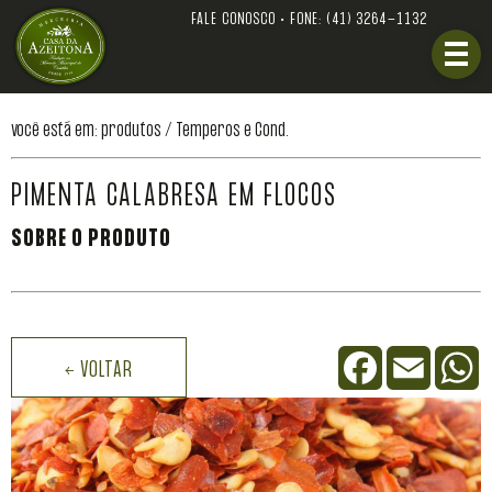
FALE CONOSCO • FONE:
(41) 3264-1132
você está em: produtos /
Temperos e Cond.
PIMENTA CALABRESA EM FLOCOS
SOBRE O PRODUTO
Facebook
Email
W
← VOLTAR