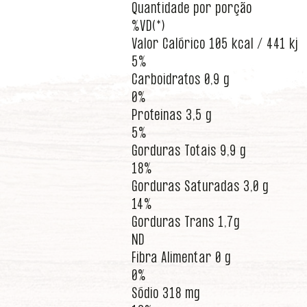
Quantidade por porção
%VD(*)
Valor Calórico 105 kcal / 441 kj
5%
Carboidratos 0,9 g
0%
Proteinas 3,5 g
5%
Gorduras Totais 9,9 g
18%
Gorduras Saturadas 3,0 g
14%
Gorduras Trans 1,7g
ND
Fibra Alimentar 0 g
0%
Sódio 318 mg