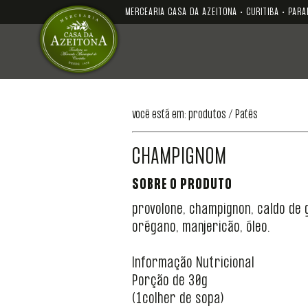
MERCEARIA CASA DA AZEITONA • CURITIBA • PARA
você está em: produtos /
Patês
CHAMPIGNOM
SOBRE O PRODUTO
provolone, champignon, caldo de 
orégano, manjericão, óleo.
Informação Nutricional
Porção de 30g
(1colher de sopa)