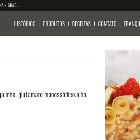
NÁ • BRASIL
HISTÓRICO
PRODUTOS
RECEITAS
CONTATO
FRANQU
|
|
|
|
galinha, glutamato monossódico,alho,