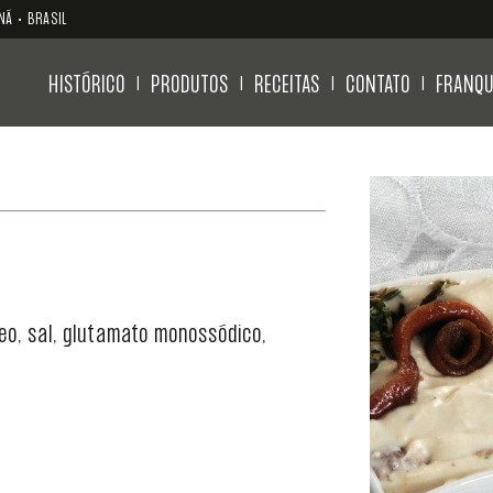
NÁ • BRASIL
HISTÓRICO
PRODUTOS
RECEITAS
CONTATO
FRANQU
|
|
|
|
óleo, sal, glutamato monossódico,