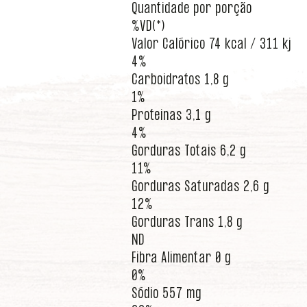
Quantidade por porção
%VD(*)
Valor Calórico 74 kcal / 311 kj
4%
Carboidratos 1,8 g
1%
Proteinas 3,1 g
4%
Gorduras Totais 6,2 g
11%
Gorduras Saturadas 2,6 g
12%
Gorduras Trans 1,8 g
ND
Fibra Alimentar 0 g
0%
Sódio 557 mg