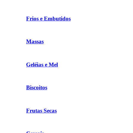
Frios e Embutidos
Massas
Geléias e Mel
Biscoitos
Frutas Secas