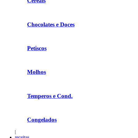
Cereais
Chocolates e Doces
Petiscos
Molhos
Temperos e Cond.
Congelados
|
receitas