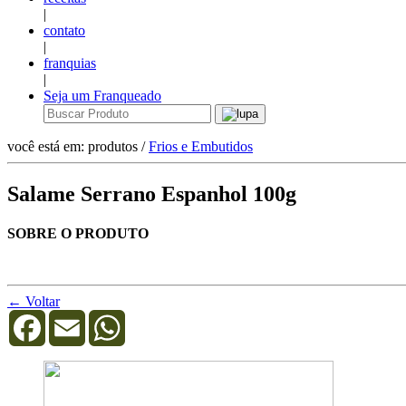
|
contato
|
franquias
|
Seja um Franqueado
você está em: produtos /
Frios e Embutidos
Salame Serrano Espanhol 100g
SOBRE O PRODUTO
← Voltar
Facebook
Email
WhatsApp