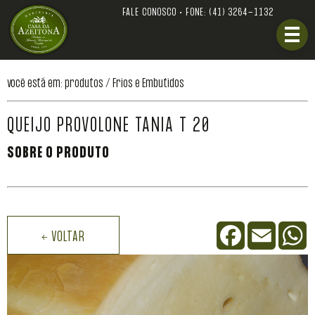
FALE CONOSCO • FONE:
(41) 3264-1132
você está em: produtos /
Frios e Embutidos
QUEIJO PROVOLONE TANIA T 20
SOBRE O PRODUTO
Facebook
Email
W
← VOLTAR