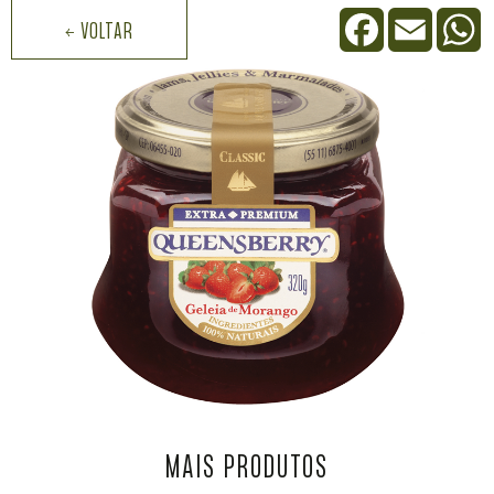
Facebook
Email
W
← VOLTAR
MAIS PRODUTOS