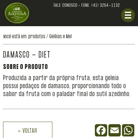
FALE CONOSCO • FONE:
(41) 3264-1132
você está em: produtos /
Geléias e Mel
DAMASCO - DIET
SOBRE O PRODUTO
Produzida a partir da própria fruta, esta geleia
possui pedaços de damasco, proporcionando todo o
sabor da fruta com o paladar final do sutil azedinho.
Facebook
Email
W
← VOLTAR