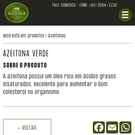
FALE CONOSCO • FONE:
(41) 3264-1132
você está em: produtos /
Azeitonas
AZEITONA VERDE
SOBRE O PRODUTO
A azeitona possui um óleo rico em ácidos graxos
insaturados, excelente para aumentar o bom
colesterol no organismo.
Facebook
Email
W
← VOLTAR