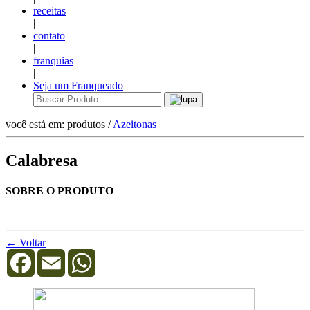
receitas
|
contato
|
franquias
|
Seja um Franqueado
você está em: produtos /
Azeitonas
Calabresa
SOBRE O PRODUTO
← Voltar
Facebook
Email
WhatsApp