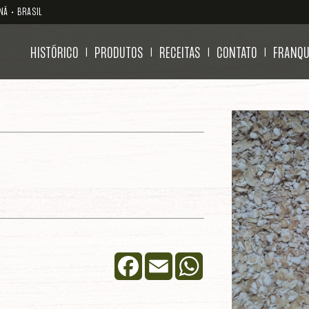
NÁ • BRASIL
HISTÓRICO
PRODUTOS
RECEITAS
CONTATO
FRANQU
|
|
|
|
Facebook
Email
WhatsApp