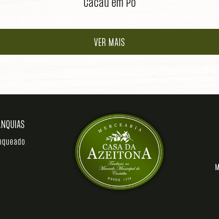
Cacau em Pó
VER MAIS
ANQUIAS
anqueado
M