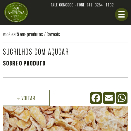
FALE CONOSCO • FONE:
(41) 3264-1132
você está em: produtos /
Cereais
SUCRILHOS COM AÇUCAR
SOBRE O PRODUTO
Facebook
Email
W
← VOLTAR