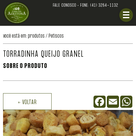
FALE CONOSCO • FONE:
(41) 3264-1132
você está em: produtos /
Petiscos
TORRADINHA QUEIJO GRANEL
SOBRE O PRODUTO
Facebook
Email
W
← VOLTAR