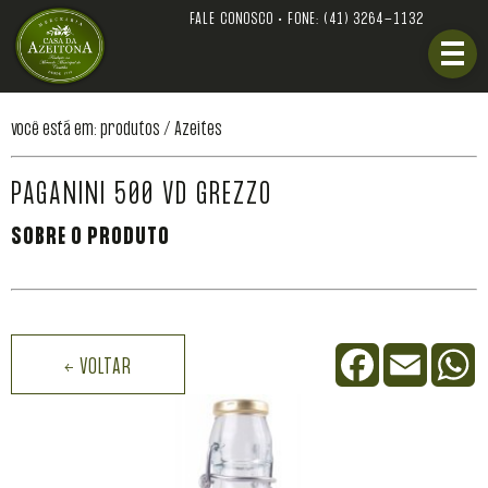
FALE CONOSCO • FONE:
(41) 3264-1132
você está em: produtos /
Azeites
PAGANINI 500 VD GREZZO
SOBRE O PRODUTO
Facebook
Email
W
← VOLTAR