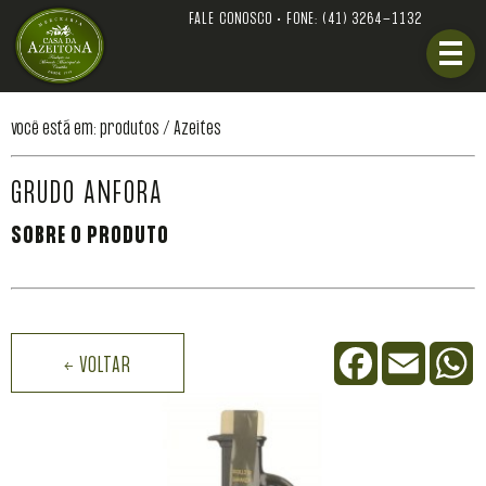
FALE CONOSCO • FONE:
(41) 3264-1132
você está em: produtos /
Azeites
GRUDO ANFORA
SOBRE O PRODUTO
Facebook
Email
W
← VOLTAR