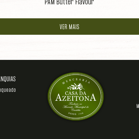
PAM Butter Flavour
VER MAIS
ANQUIAS
anqueado
M