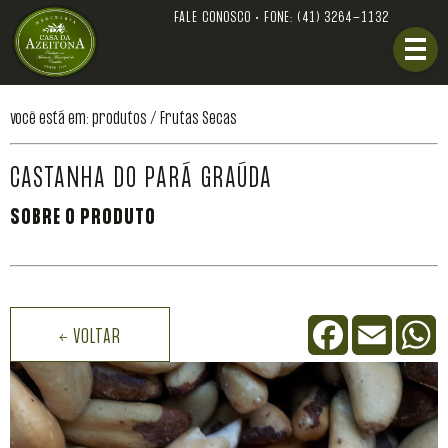
FALE CONOSCO • FONE:
(41) 3264-1132
você está em: produtos /
Frutas Secas
CASTANHA DO PARÁ GRAÚDA
SOBRE O PRODUTO
Facebook
Email
W
← VOLTAR