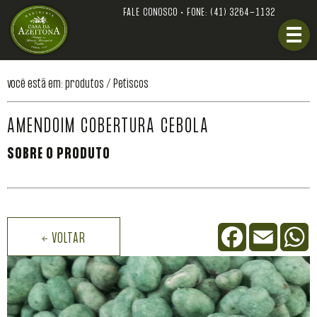
FALE CONOSCO • FONE:
(41) 3264-1132
você está em: produtos /
Petiscos
AMENDOIM COBERTURA CEBOLA
SOBRE O PRODUTO
Facebook
Email
W
← VOLTAR